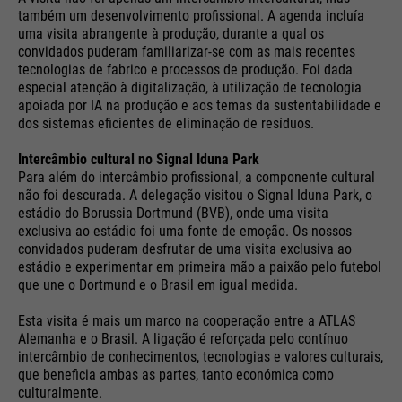
Cookie information
Name
__utma
management system of this
também um desenvolvimento profissional. A agenda incluía
website. These basic cookies are
uma visita abrangente à produção, durante a qual os
Providers
Google Analytics
convidados puderam familiarizar-se com as mais recentes
essential to make your visit to the
External media
tecnologias de fabrico e processos de produção. Foi dada
website pleasant and fluid: They
Running
especial atenção à digitalização, à utilização de tecnologia
We use Google Maps on this website. This enables us to
24 months
enable the website to recognize
time
apoiada por IA na produção e aos temas da sustentabilidade e
Purpose
show you interactive maps directly on the website and
you and thus keep your session
dos sistemas eficientes de eliminação de resíduos.
enables you to conveniently use the map function.
open. When a user logs in for a
Used to differentiate between
Purpose
Intercâmbio cultural no Signal Iduna Park
closed area, it saves the user ID
Cookie information
Name
NID
users and sessions.
Para além do intercâmbio profissional, a componente cultural
as an encrypted value (so-called
não foi descurada. A delegação visitou o Signal Iduna Park, o
Providers
"hash value") for the
Google Maps
estádio do Borussia Dortmund (BVB), onde uma visita
Externe Inhalte
corresponding database entry of
exclusiva ao estádio foi uma fonte de emoção. Os nossos
Running
the user.
convidados puderam desfrutar de uma visita exclusiva ao
6 months
Name
__utmb
time
estádio e experimentar em primeira mão a paixão pelo futebol
que une o Dortmund e o Brasil em igual medida.
Providers
Google Analytics
Used to unlock Google Maps
Esta visita é mais um marco na cooperação entre a ATLAS
content. Cookies are included in
Name
PHPSESSID
Running
Alemanha e o Brasil. A ligação é reforçada pelo contínuo
30 days
requests that browsers send to
intercâmbio de conhecimentos, tecnologias e valores culturais,
time
Google websites. Contains a
que beneficia ambas as partes, tanto económica como
Providers
Ende der Sitzung
Purpose
unique ID that Google uses to
culturalmente.
Used to determine new sessions